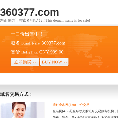
360377.com
您正在访问的域名可以转让!This domain name is for sale!
一口价出售中！
域名
360377.com
Domain Name:
售价
CNY 999.00
Listing Price:
立即购买
BUY NOW
>>
>>
域名交易方式：
通过金名网(4.cn) 中介交易
金名网(4.cn)是全球领先的域名交易服务机
简单、安全、专业的第三方服务！ 为了保证交