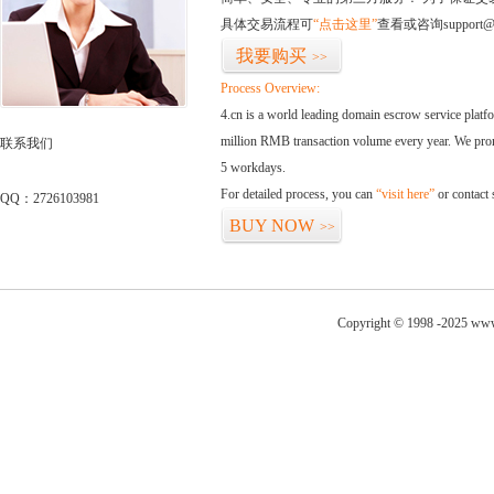
具体交易流程可
“点击这里”
查看或咨询support@
我要购买
>>
Process Overview:
4.cn is a world leading domain escrow service plat
million RMB transaction volume every year. We promi
联系我们
5 workdays.
For detailed process, you can
“visit here”
or contact
QQ：2726103981
BUY NOW
>>
Copyright © 1998 -2025 www